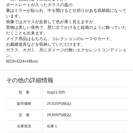
ポートレートが入ったガラスの蓋の
裏はミラーが貼られ、中を開けると仕切りがある収納箱になって
います。
画像ではガラスが反射して色が薄く見えますが、
実物は美しい発色で、壁に立てかけると絵画のように飾っていた
だくことも出来ます。
メイク用品はもちろん、コレクションのレースやカード、
お裁縫道具などを収納していただけます。
ガラス、カガミ、共にダメージの無いエクセレントコンディショ
ン。
W19×D24×H8cm
その他の詳細情報
型 番
Aug21-005
販売価格
20,020円(税込)
定 価
28,600円(税込)
在庫状況
在庫 1