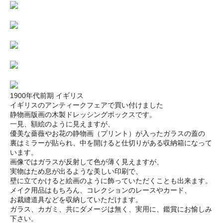
1900年代前期 イギリス
イギリスのアンティークフェアで買い付けました
静物画版画の木製ドレッシングボックスです。
一見、額絵のように見えますが、
優美な薔薇やお花の静物画（プリント）が入ったガラスの蓋の
裏はミラーが貼られ、中を開けると仕切りがある収納箱になって
います。
画像ではガラスが反射して色が薄く見えますが、
実物はため息が出るような美しい印刷で、
壁に立てかけると絵画のように飾っていただくことも出来ます。
メイク用品はもちろん、コレクションのレースやカード、
お裁縫道具などを収納していただけます。
ガラス、カガミ、共にダメージは無く、実用に、鑑賞にお愉しみ
下さい。