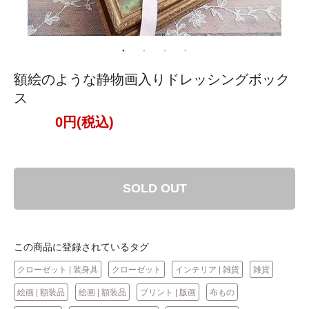
額絵のような静物画入りドレッシングボック
ス
0円(税込)
SOLD OUT
この商品に登録されているタグ
クローゼット | 装身具
クローゼット
インテリア | 雑貨
雑貨
絵画 | 額装品
絵画 | 額装品
プリント | 版画
布もの