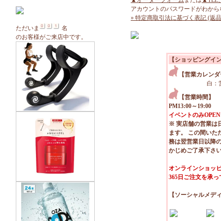
▲オーダーフォーム
または
▲TEL
アカウントのパスワードがわから
» 特定商取引法に基づく表記 (返品
ただいま
名
のお客様がご来店中です。
【ショッピングイ
【営業カレンダ
白：
【営業時間】
PM13:00～19:00
イベントのみOPEN
※ 実店舗の営業は
ます。 この間いた
務は翌営業日以降
かじめご了承下さ
オンラインショッピ
365日ご注文を承
【ソーシャルメデ