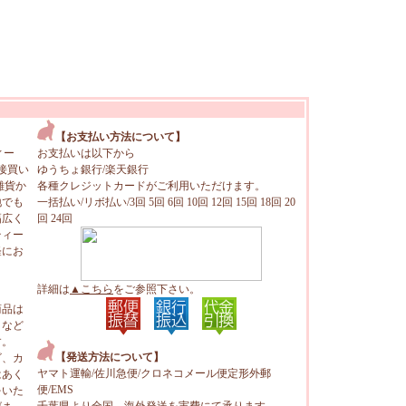
【お支払い方法について】
ィー
お支払いは以下から
接買い
ゆうちょ銀行/楽天銀行
雑貨か
各種クレジットカードがご利用いただけます。
地でも
一括払い/リボ払い/3回 5回 6回 10回 12回 15回 18回 20
幅広く
回 24回
ティー
軽にお
詳細は
▲こちら
をご参照下さい。
商品は
トなど
す。
【発送方法について】
ビ、カ
ヤマト運輸/佐川急便/クロネコメール便定形外郵
はあく
便/EMS
をいた