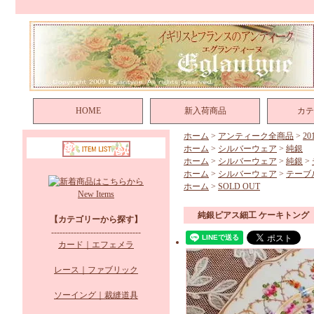
HOME
新入荷商品
カテ
ホーム
>
アンティーク全商品
>
2
ホーム
>
シルバーウェア
>
純銀
ホーム
>
シルバーウェア
>
純銀
>
ホーム
>
シルバーウェア
>
テーブ
ホーム
>
SOLD OUT
New Items
純銀ピアス細工 ケーキトング
【カテゴリーから探す】
--------------------------------
カード｜エフェメラ
レース｜ファブリック
ソーイング｜裁縫道具