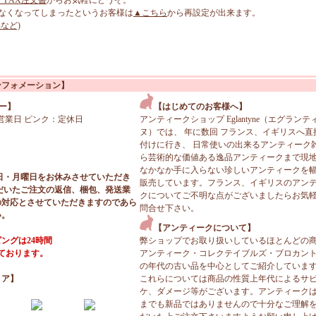
、FAX注文書
からお気軽にどうぞ。
なくなってしまったというお客様は
▲こちら
から再設定が出来ます。
など)
ンフォメーション】
ー】
【はじめてのお客様へ】
営業日 ピンク：定休日
アンティークショップ Eglantyne（エグランテ
ヌ）では、 年に数回 フランス、イギリスへ直
付けに行き、 日常使いの出来るアンティーク
ら芸術的な価値ある逸品アンティークまで現
なかなか手に入らない珍しいアンティークを
日・月曜日をお休みさせていただき
販売しています。フランス、イギリスのアン
だいたご注文の返信、梱包、発送業
クについてご不明な点がございましたらお気
の対応とさせていただきますのであら
問合せ下さい。
い。
【アンティークについて】
ングは24時間
弊ショップでお取り扱いしているほとんどの
っております。
アンティーク・コレクテイブルズ・ブロカン
の年代の古い品を中心としてご紹介していま
ィア】
これらについては商品の性質上年代によるサ
ケ、ダメージ等がございます。アンティーク
までも新品ではありませんので十分なご理解