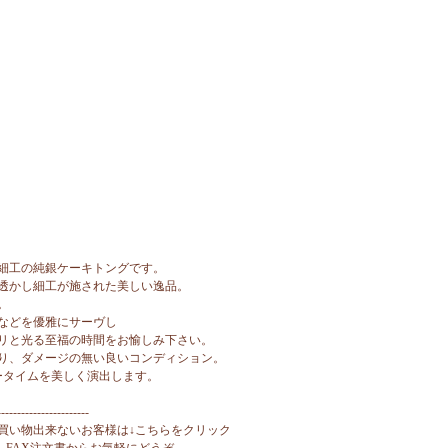
細工の純銀ケーキトングです。
透かし細工が施された美しい逸品。
。
などを優雅にサーヴし
リと光る至福の時間をお愉しみ下さい。
り、ダメージの無い良いコンディション。
ータイムを美しく演出します。
-----------------------
買い物出来ないお客様は↓こちらをクリック