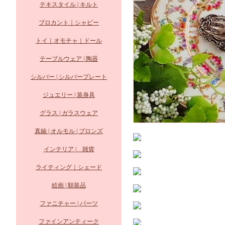
テキスタイル | キルト
ブロカント｜シャビー
トイ｜オモチャ｜ドール
テーブルウェア | 陶器
シルバー | シルバープレート
ジュエリー | 装身具
グラス | ガラスウェア
真鍮 | オルモル | ブロンズ
インテリア | 雑貨
ライティング｜シェード
絵画 | 額装品
ファニチャー | パーツ
ファインアンティーク