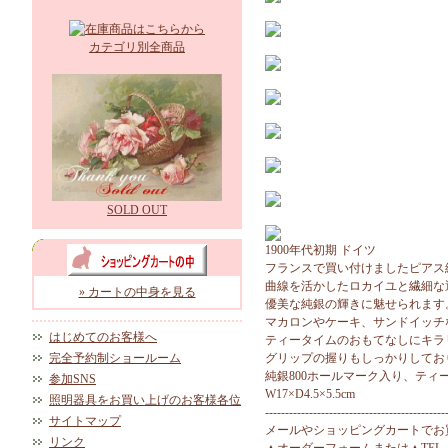
カテゴリ別全商品
SOLD OUT
1900年代初期 ドイツ
フランスで買い付けましたピアス
曲線を活かしたロカイユと繊細な
» カートの中身を見る
優美な純銀の輝きに魅せられます
マカロンやケーキ、サンドイッチ
はじめてのお客様へ
ティータイムのおもてなしにキラ
完全予約制ショールーム
グリップの握りもしっかりしてお
純銀800ホールマーク入り、ティ
参加SNS
W17×D4.5×5.5cm
照明器具をお買い上げのお客様各位
---------------------------------------------
サイトマップ
メールやショッピングカートでお
リンク