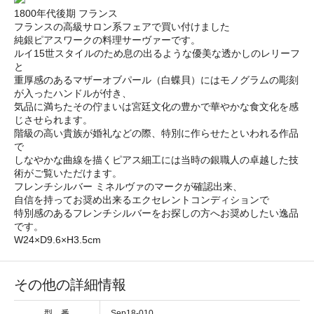
1800年代後期 フランス
フランスの高級サロン系フェアで買い付けました
純銀ピアスワークの料理サーヴァーです。
ルイ15世スタイルのため息の出るような優美な透かしのレリーフ
と
重厚感のあるマザーオブパール（白蝶貝）にはモノグラムの彫刻
が入ったハンドルが付き、
気品に満ちたその佇まいは宮廷文化の豊かで華やかな食文化を感
じさせられます。
階級の高い貴族が婚礼などの際、特別に作らせたといわれる作品
で
しなやかな曲線を描くピアス細工には当時の銀職人の卓越した技
術がご覧いただけます。
フレンチシルバー ミネルヴァのマークが確認出来、
自信を持ってお奨め出来るエクセレントコンディションで
特別感のあるフレンチシルバーをお探しの方へお奨めしたい逸品
です。
W24×D9.6×H3.5cm
その他の詳細情報
型 番
Sep18-010