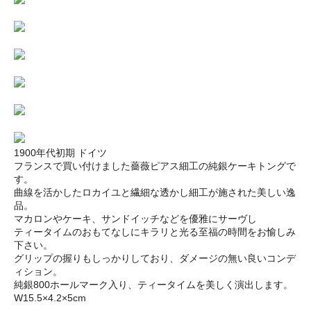
1900年代初期 ドイツ
フランスで買い付けました薔薇ピアス細工の純銀ケーキトングで
す。
曲線を活かしたロカイユと繊細な透かし細工が施された美しい逸
品。
マカロンやケーキ、サンドイッチなどを優雅にサーヴし
ティータイムのおもてなしにキラリと光る至福の時間をお愉しみ
下さい。
グリップの握りもしっかりしており、ダメージの無い良いコンデ
ィション。
純銀800ホールマーク入り、ティータイムを美しく演出します。
W15.5×4.2×5cm