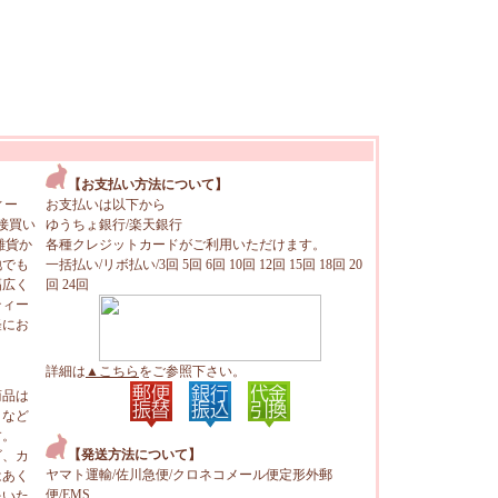
【お支払い方法について】
ィー
お支払いは以下から
接買い
ゆうちょ銀行/楽天銀行
雑貨か
各種クレジットカードがご利用いただけます。
地でも
一括払い/リボ払い/3回 5回 6回 10回 12回 15回 18回 20
幅広く
回 24回
ティー
軽にお
詳細は
▲こちら
をご参照下さい。
商品は
トなど
す。
【発送方法について】
ビ、カ
ヤマト運輸/佐川急便/クロネコメール便定形外郵
はあく
便/EMS
をいた