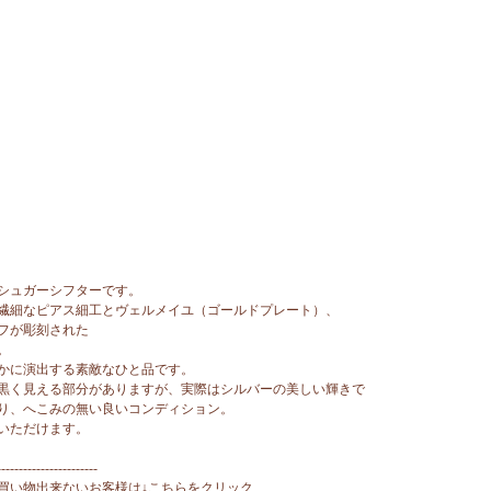
シュガーシフターです。
繊細なピアス細工とヴェルメイユ（ゴールドプレート）、
フが彫刻された
。
かに演出する素敵なひと品です。
黒く見える部分がありますが、実際はシルバーの美しい輝きで
り、へこみの無い良いコンディション。
いただけます。
-----------------------
買い物出来ないお客様は↓こちらをクリック