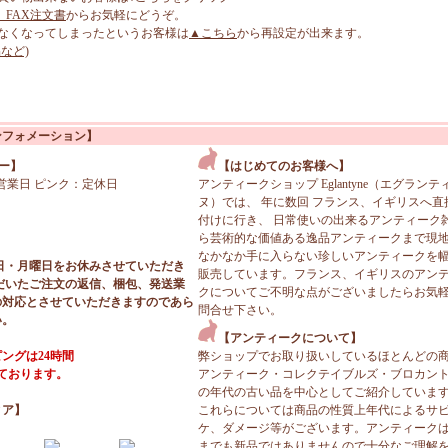
、FAX注文書
からお気軽にどうぞ。
なくなってしまったというお客様は
▲こちら
から再設定が出来ます。
など)
ンフォメーション】
ー】
【はじめてのお客様へ】
営業日 ピンク：定休日
アンティークショップ Eglantyne（エグランテ
ヌ）では、 年に数回 フランス、イギリスへ直
付けに行き、 日常使いの出来るアンティーク
ら芸術的な価値ある逸品アンティークまで現
なかなか手に入らない珍しいアンティークを
日・月曜日をお休みさせていただき
販売しています。フランス、イギリスのアン
だいたご注文の返信、梱包、発送業
クについてご不明な点がございましたらお気
の対応とさせていただきますのであら
問合せ下さい。
い。
【アンティークについて】
ングは24時間
弊ショップでお取り扱いしているほとんどの
っております。
アンティーク・コレクテイブルズ・ブロカン
の年代の古い品を中心としてご紹介していま
ィア】
これらについては商品の性質上年代によるサ
ケ、ダメージ等がございます。アンティーク
までも新品ではありませんので十分なご理解