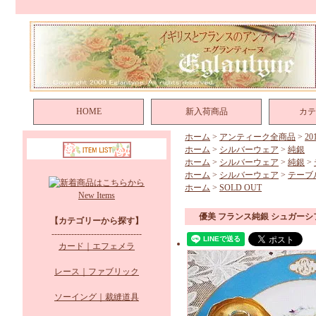
HOME
新入荷商品
カテ
ホーム
>
アンティーク全商品
>
2
ホーム
>
シルバーウェア
>
純銀
ホーム
>
シルバーウェア
>
純銀
>
ホーム
>
シルバーウェア
>
テーブ
ホーム
>
SOLD OUT
New Items
優美 フランス純銀 シュガーシ
【カテゴリーから探す】
--------------------------------
カード｜エフェメラ
レース｜ファブリック
ソーイング｜裁縫道具