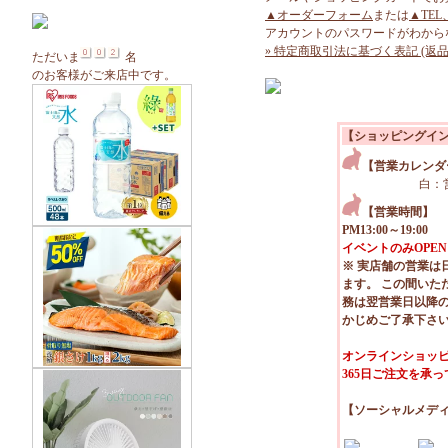
▲オーダーフォーム
または
▲TEL
アカウントのパスワードがわから
» 特定商取引法に基づく表記 (返品
ただいま
名
のお客様がご来店中です。
【ショッピングイ
【営業カレンダ
白：
【営業時間】
PM13:00～19:00
イベントのみOPEN
※ 実店舗の営業は
ます。 この間いた
務は翌営業日以降
かじめご了承下さ
オンラインショッピ
365日ご注文を承
【ソーシャルメデ