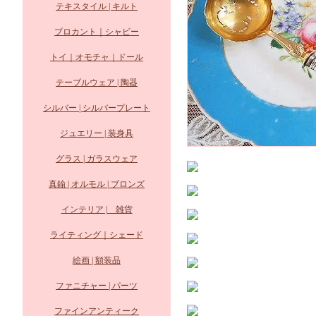
テキスタイル | キルト
ブロカント｜シャビー
トイ｜オモチャ｜ドール
テーブルウェア | 陶器
シルバー | シルバープレート
ジュエリー | 装身具
グラス | ガラスウェア
真鍮 | オルモル | ブロンズ
インテリア | 雑貨
ライティング｜シェード
絵画 | 額装品
ファニチャー | パーツ
ファインアンティーク