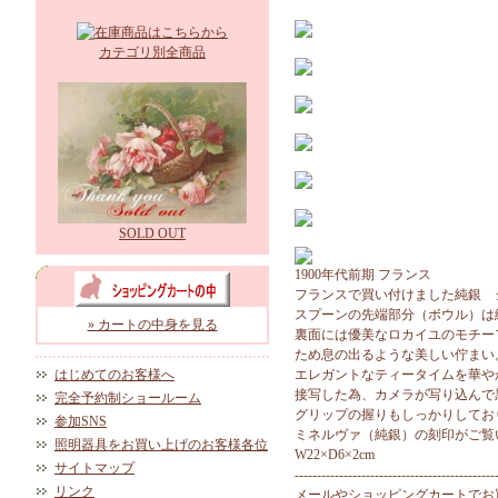
カテゴリ別全商品
SOLD OUT
1900年代前期 フランス
フランスで買い付けました純銀 
スプーンの先端部分（ボウル）は
» カートの中身を見る
裏面には優美なロカイユのモチー
ため息の出るような美しい佇まい
はじめてのお客様へ
エレガントなティータイムを華や
接写した為、カメラが写り込んで
完全予約制ショールーム
グリップの握りもしっかりしてお
参加SNS
ミネルヴァ（純銀）の刻印がご覧
照明器具をお買い上げのお客様各位
W22×D6×2cm
サイトマップ
---------------------------------------------
リンク
メールやショッピングカートでお