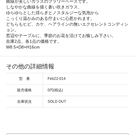
曲線が美しいガラスのフラワーベースです。
しなやかな曲線を描く蒼い吹きガラス、
ゆらゆらとした揺らぎとノスタルジーな気泡から
こっくり温かみのある佇まいに心惹かれます。
どちらもヒビ、カケ、ヘアラインの無いエクセレントコンディシ
ョン。
窓辺やテーブルに、季節のお花を活けてお愉しみ下さい。
在庫2点、各1点の価格です。
W8.5×D8×H16cm
その他の詳細情報
型 番
Feb22-014
販売価格
0円(税込)
在庫状況
SOLD OUT