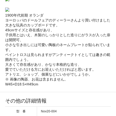
1900年代前期 オランダ
ヨーロッパのドールフェアのディーラーさんより買い付けました
大きな玩具のカップボードです。
49cmサイズと存在感があり、
子供用とはいえ、木製のしっかりとした造りにがラスが入った扉
は開閉可、
小さな引き出しには可愛い陶板のネームプレートが貼られていま
す。
ペイントロスは見られますがアンティークトイとしては趣きの範
囲内でしょう。
大きくて存在感があり、かなり本格的な造り、
愛でていただける方にお迎えいただければと思います。
アトリエ、ショップ、個展などにいかがでしょうか。
※ 画像の陶器、お花は含まれません。
W45×D18.5×H49cm
その他の詳細情報
型 番
Nov20-004