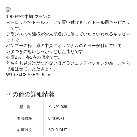
1900年代中期 フランス
ヨーロッパのドールフェアで買い付けましたドール用キャビネッ
トです。
フランスのお嬢様がお人形遊びに使っていたといわれるキャビネ
ットで
バンブーの枠、扉の中央にオリジナルのミラーが付いていて
ガタつきの無いしっかりとした造りです。
在庫2点、各1点の価格です。
どちらも見分けがつかないほど良いコンディションの為、こちら
で選ばせていただきます。
W19.5×D8.5×H32.5cm
その他の詳細情報
型 番
May20-039
販売価格
0円(税込)
在庫状況
SOLD OUT