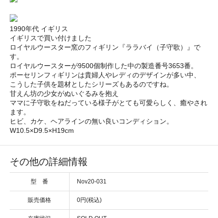
1990年代 イギリス
イギリスで買い付けました
ロイヤルウースター窯のフィギリン『ララバイ（子守歌）』で
す。
ロイヤルウースターが9500個制作した中の製造番号3653番。
ポーセリンフィギリンは貴婦人やレディのデザインが多い中、
こうした子供を題材としたシリーズもあるのですね。
甘えん坊の少女がぬいぐるみを抱え
ママに子守歌をねだっている様子がとても可愛らしく、癒やされ
ます。
ヒビ、カケ、ヘアラインの無い良いコンディション。
W10.5×D9.5×H19cm
その他の詳細情報
型 番
Nov20-031
販売価格
0円(税込)