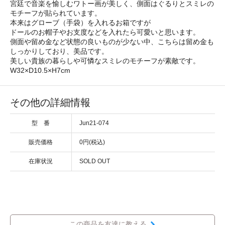
宮廷で音楽を愉しむワトー画が美しく、側面はぐるりとスミレの
モチーフが貼られています。
本来はグローブ（手袋）を入れるお箱ですが
ドールのお帽子やお支度などを入れたら可愛いと思います。
側面や留め金など状態の良いものが少ない中、こちらは留め金も
しっかりしており、美品です。
美しい貴族の暮らしや可憐なスミレのモチーフが素敵です。
W32×D10.5×H7cm
その他の詳細情報
型 番
Jun21-074
販売価格
0円(税込)
在庫状況
SOLD OUT
この商品を友達に教える