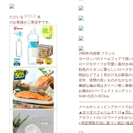
ただいま
名
のお客様がご来店中です。
1900年代前期 フランス
ヨーロッパのドールフェアで買い
ローズモチーフが可愛い蓋付き40
飴色のラタンに愛らしいローズモ
雑誌などでよく見かけるお馴染の
近年、状態の良いものがなかなか
繊細な編み地はダメージ無く薔薇
お薦めのパーフェクトコンディシ
W40×D26.5×H33cm
---------------------------------------------
メールやショッピングカートでお
▲オーダーフォーム
または
▲TEL
アカウントのパスワードがわから
» 特定商取引法に基づく表記 (返品