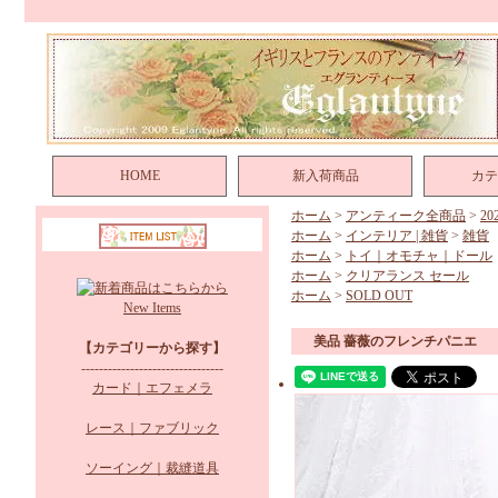
HOME
新入荷商品
カテ
ホーム
>
アンティーク全商品
>
2
ホーム
>
インテリア | 雑貨
>
雑貨
ホーム
>
トイ｜オモチャ｜ドール
ホーム
>
クリアランス セール
ホーム
>
SOLD OUT
New Items
美品 薔薇のフレンチパニエ
【カテゴリーから探す】
--------------------------------
カード｜エフェメラ
レース｜ファブリック
ソーイング｜裁縫道具