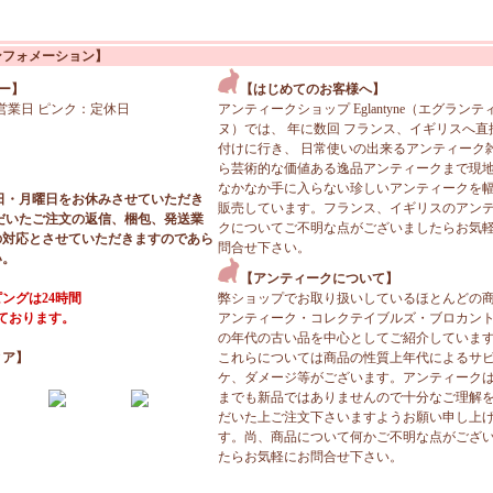
ンフォメーション】
ー】
【はじめてのお客様へ】
営業日 ピンク：定休日
アンティークショップ Eglantyne（エグランテ
ヌ）では、 年に数回 フランス、イギリスへ直
付けに行き、 日常使いの出来るアンティーク
ら芸術的な価値ある逸品アンティークまで現
なかなか手に入らない珍しいアンティークを
日・月曜日をお休みさせていただき
販売しています。フランス、イギリスのアン
だいたご注文の返信、梱包、発送業
クについてご不明な点がございましたらお気
の対応とさせていただきますのであら
問合せ下さい。
い。
【アンティークについて】
ングは24時間
弊ショップでお取り扱いしているほとんどの
っております。
アンティーク・コレクテイブルズ・ブロカン
の年代の古い品を中心としてご紹介していま
ィア】
これらについては商品の性質上年代によるサ
ケ、ダメージ等がございます。アンティーク
までも新品ではありませんので十分なご理解
だいた上ご注文下さいますようお願い申し上
す。尚、商品について何かご不明な点がござ
たらお気軽にお問合せ下さい。