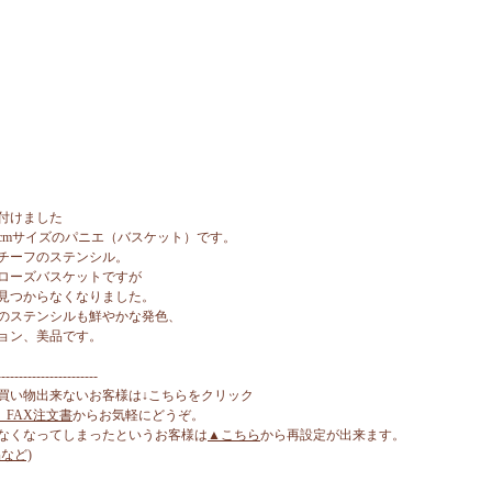
付けました
cmサイズのパニエ（バスケット）です。
チーフのステンシル。
ローズバスケットですが
見つからなくなりました。
のステンシルも鮮やかな発色、
ョン、美品です。
-----------------------
買い物出来ないお客様は↓こちらをクリック
、FAX注文書
からお気軽にどうぞ。
なくなってしまったというお客様は
▲こちら
から再設定が出来ます。
など)