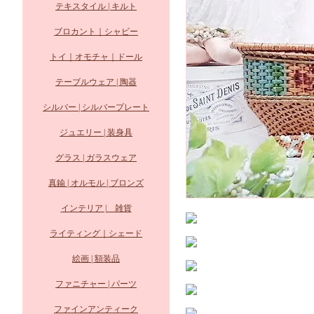
テキスタイル | キルト
ブロカント｜シャビー
トイ｜オモチャ｜ドール
テーブルウェア | 陶器
シルバー | シルバープレート
ジュエリー | 装身具
グラス | ガラスウェア
真鍮 | オルモル | ブロンズ
インテリア | 雑貨
ライティング｜シェード
絵画 | 額装品
ファニチャー | パーツ
ファインアンティーク