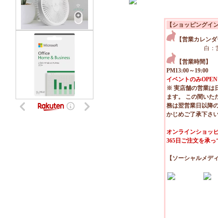
【ショッピングイ
【営業カレンダ
白：
【営業時間】
PM13:00～19:00
イベントのみOPEN
※ 実店舗の営業は
ます。 この間いた
務は翌営業日以降
かじめご了承下さ
オンラインショッピ
365日ご注文を承
【ソーシャルメデ