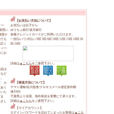
【お支払い方法について】
ィー
お支払いは以下から
接買い
ゆうちょ銀行/楽天銀行
雑貨か
各種クレジットカードがご利用いただけます。
地でも
一括払い/リボ払い/3回 5回 6回 10回 12回 15回 18回 20
幅広く
回 24回
ティー
軽にお
詳細は
▲こちら
をご参照下さい。
商品は
トなど
す。
【発送方法について】
ビ、カ
ヤマト運輸/佐川急便/クロネコメール便定形外郵
はあく
便/EMS
をいた
千葉県より全国、海外発送を実費にて承ります。
げま
詳細は
▲こちら
をご参照下さい。
いまし
【マイアカウント】
ログインパスワードを忘れてしまったお客様は
▲こち