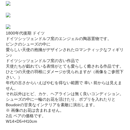
1800年代後期 ドイツ
ドイツシッツェンドルフ窯のエンジェルの陶器置物です。
ピンクのシューズの中に
愛らしい天使の抱擁がデザインされたロマンティックなフィギリ
ン♪
ドイツシッツェンドルフ窯の古い作品で
天使たちが戯れている表情がとても愛らしく癒される作品です。
ひとつの天使の羽根にダメージが見られますが（画像をご参照下
さい。）
年代の古さからいえばやむを得ない範囲で 幸い 前からは見えま
せん。
それ以外はヒビ、カケ、ヘアラインは無く良いコンディション。
シューズの中に一輪のお花を活けたり、ポプリを入れたりと
Boudoirの甘美なインテリアを素敵に演出します。
※ 画像のお花は含まれません。
2点 ペアの価格です。
W14×D5×H10cm