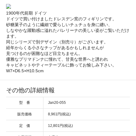
1900年代前期 ドイツ
ドイツで買い付けましたドレスデン窯のフィギリンです。
砂糖菓子のように繊細で愛らしいチュチュを身に纏い、
しなやかな躍動感に溢れたバレリーナの美しい姿がご覧いただけ
ます。
同じシリーズで別デザイン（別売り）がございます。
経年からくる小さなチップがあるかもしれませんが
見つけるのが困難なほど目立ちません。
優雅なプリマドンナに憧れて、甘美な世界へと誘われ
キャビネットやティーテーブルに飾ってお愉しみ下さい。
W7×D6.5×H10.5cm
その他の詳細情報
型 番
Jan20-055
販売価格
8,961円(税込)
定 価
12,801円(税込)