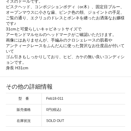
イズのドールです。
ビスクヘッド、コンポジションボディ（or木）、固定目ブルー、
オープンマウスに小さな歯、ピンク色の頬、ジョイントの手足、
ご覧の通り、エクリュのドレスとボンネを纏ったお洒落なお嬢様
です♪
31cmと可愛らしいキャビネットサイズで
アーモンドマルセルのヘッドマークがご確認いただけます。
画像にはありませんが、手編みのクロシェレースの肌着や
アンティークレースをふんだんに使った贅沢なお仕度品が付いて
いて
ゴム引きもしっかりしており、ヒビ、カケの無い良いコンディシ
ョンです。
身長 H31cm
その他の詳細情報
型 番
Feb18-011
販売価格
0円(税込)
在庫状況
SOLD OUT