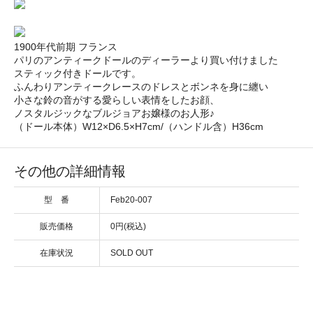
1900年代前期 フランス
パリのアンティークドールのディーラーより買い付けました
スティック付きドールです。
ふんわりアンティークレースのドレスとボンネを身に纏い
小さな鈴の音がする愛らしい表情をしたお顔、
ノスタルジックなブルジョアお嬢様のお人形♪
（ドール本体）W12×D6.5×H7cm/（ハンドル含）H36cm
その他の詳細情報
型 番
Feb20-007
販売価格
0円(税込)
在庫状況
SOLD OUT