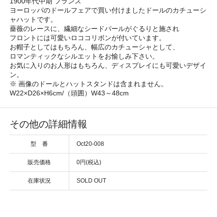
1900年代中期 フランス
ヨーロッパのドールフェアで買い付けましたドールのカチューシ
ャハットです。
薔薇のレースに、繊細なシードパールがぐるりと施され
フロントには可愛いロココリボンが付いています。
お帽子としてはもちろん、幅広のカチューシャとして、
ロマンティックなシルエットをお愉しみ下さい。
お気に入りのお人形はもちろん、ディスプレイにも可愛いデザイ
ン。
※ 画像のドールとハットスタンドは含まれません。
W22×D26×H6cm/（頭囲）W43～48cm
その他の詳細情報
型 番
Oct20-008
販売価格
0円(税込)
在庫状況
SOLD OUT