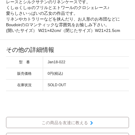
レースとシルクサテンのリネンケースです。
くしゅくしゅのフリルとエトワールのクロシェレース♪
愛らしさいっぱいの乙女の作品です。
リネンやカトラリーなどを挟んだり、お人形のお布団などに
Boudoirのロマンティックな雰囲気をお愉しみ下さい。
(開いたサイズ） W21×42cm/（閉じたサイズ）W21×21.5cm
その他の詳細情報
型 番
Jan18-022
販売価格
0円(税込)
在庫状況
SOLD OUT
この商品を友達に教える