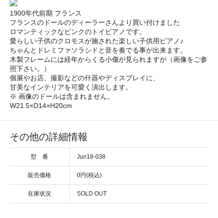
1900年代前期 フランス
フランスのドールのディーラーさんより買い付けました
ロマンティックなピンクのトイピアノです。
愛らしい子供のクロモスが施された楽しい子供用ピアノ♪
ちゃんとドレミファソラシドと音を奏でる事が出来ます。
木製フレームには経年からくる小傷が見られますが（画像をご参
照下さい。）
個展やお店、撮影などの什器やディスプレイに、
甘美なインテリアを可愛く演出します。
※ 画像のドールは含まれません。
W21.5×D14×H20cm
その他の詳細情報
型 番
Jun18-038
販売価格
0円(税込)
在庫状況
SOLD OUT