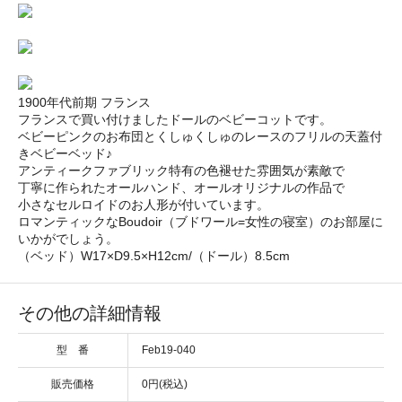
1900年代前期 フランス
フランスで買い付けましたドールのベビーコットです。
ベビーピンクのお布団とくしゅくしゅのレースのフリルの天蓋付
きベビーベッド♪
アンティークファブリック特有の色褪せた雰囲気が素敵で
丁寧に作られたオールハンド、オールオリジナルの作品で
小さなセルロイドのお人形が付いています。
ロマンティックなBoudoir（ブドワール=女性の寝室）のお部屋に
いかがでしょう。
（ベッド）W17×D9.5×H12cm/（ドール）8.5cm
その他の詳細情報
型 番
Feb19-040
販売価格
0円(税込)