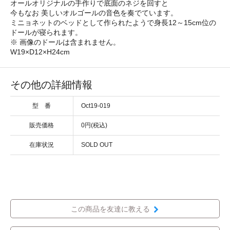
オールオリジナルの手作りで底面のネジを回すと
今もなお 美しいオルゴールの音色を奏でています。
ミニョネットのベッドとして作られたようで身長12～15cm位の
ドールが寝られます。
※ 画像のドールは含まれません。
W19×D12×H24cm
その他の詳細情報
型 番
Oct19-019
販売価格
0円(税込)
在庫状況
SOLD OUT
この商品を友達に教える