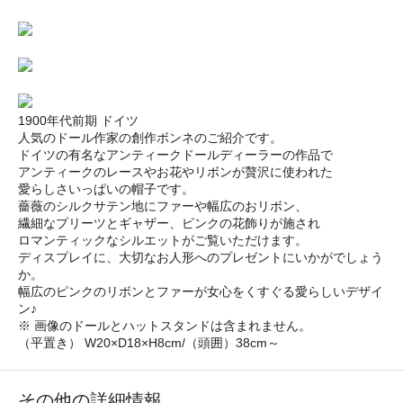
1900年代前期 ドイツ
人気のドール作家の創作ボンネのご紹介です。
ドイツの有名なアンティークドールディーラーの作品で
アンティークのレースやお花やリボンが贅沢に使われた
愛らしさいっぱいの帽子です。
薔薇のシルクサテン地にファーや幅広のおリボン、
繊細なプリーツとギャザー、ピンクの花飾りが施され
ロマンティックなシルエットがご覧いただけます。
ディスプレイに、大切なお人形へのプレゼントにいかがでしょう
か。
幅広のピンクのリボンとファーが女心をくすぐる愛らしいデザイ
ン♪
※ 画像のドールとハットスタンドは含まれません。
（平置き） W20×D18×H8cm/（頭囲）38cm～
その他の詳細情報