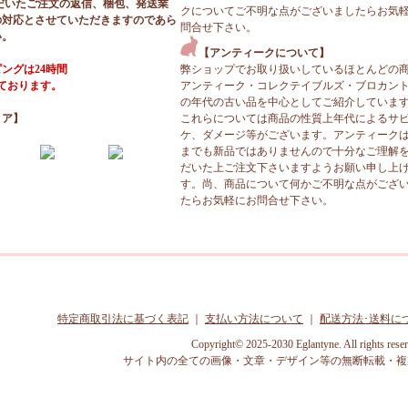
だいたご注文の返信、梱包、発送業
クについてご不明な点がございましたらお気
の対応とさせていただきますのであら
問合せ下さい。
い。
【アンティークについて】
ングは24時間
弊ショップでお取り扱いしているほとんどの
っております。
アンティーク・コレクテイブルズ・ブロカン
の年代の古い品を中心としてご紹介していま
ィア】
これらについては商品の性質上年代によるサ
ケ、ダメージ等がございます。アンティーク
までも新品ではありませんので十分なご理解
だいた上ご注文下さいますようお願い申し上
す。尚、商品について何かご不明な点がござ
たらお気軽にお問合せ下さい。
特定商取引法に基づく表記
｜
支払い方法について
｜
配送方法･送料に
Copyright© 2025-2030 Eglantyne. All rights rese
サイト内の全ての画像・文章・デザイン等の無断転載・複