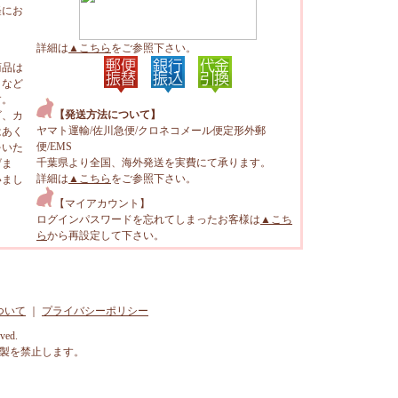
軽にお
詳細は
▲こちら
をご参照下さい。
商品は
トなど
す。
【発送方法について】
ビ、カ
ヤマト運輸/佐川急便/クロネコメール便定形外郵
はあく
便/EMS
をいた
千葉県より全国、海外発送を実費にて承ります。
げま
詳細は
▲こちら
をご参照下さい。
いまし
【マイアカウント】
ログインパスワードを忘れてしまったお客様は
▲こち
ら
から再設定して下さい。
ついて
｜
プライバシーポリシー
rved.
製を禁止します。