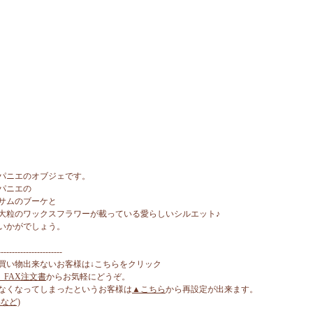
パニエのオブジェです。
パニエの
サムのブーケと
大粒のワックスフラワーが載っている愛らしいシルエット♪
いかがでしょう。
-----------------------
買い物出来ないお客様は↓こちらをクリック
、FAX注文書
からお気軽にどうぞ。
なくなってしまったというお客様は
▲こちら
から再設定が出来ます。
など)