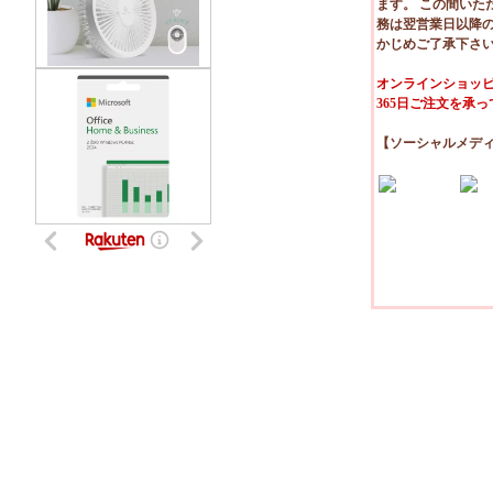
ます。 この間いた
務は翌営業日以降
かじめご了承下さ
オンラインショッピ
365日ご注文を承
【ソーシャルメデ