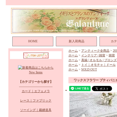
HOME
新入荷商品
カテ
ホーム
>
アンティーク全商品
>
2
ホーム
>
インテリア | 雑貨
>
雑貨
ホーム
>
真鍮 | オルモル | ブロンズ
ホーム
>
トイ｜オモチャ｜ドール
ホーム
>
SOLD OUT
New Items
ワックスフラワー プティパニ
【カテゴリーから探す】
--------------------------------
カード｜エフェメラ
レース｜ファブリック
ソーイング｜裁縫道具