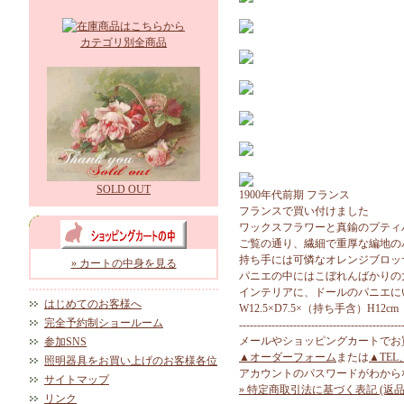
カテゴリ別全商品
SOLD OUT
1900年代前期 フランス
フランスで買い付けました
ワックスフラワーと真鍮のプティ
ご覧の通り、繊細で重厚な編地の
持ち手には可憐なオレンジブロッ
» カートの中身を見る
パニエの中にはこぼれんばかりの
インテリアに、ドールのパニエに
はじめてのお客様へ
W12.5×D7.5×（持ち手含）H12cm
完全予約制ショールーム
---------------------------------------------
メールやショッピングカートでお
参加SNS
▲オーダーフォーム
または
▲TEL
照明器具をお買い上げのお客様各位
アカウントのパスワードがわから
サイトマップ
» 特定商取引法に基づく表記 (返品
リンク