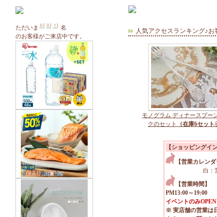
ただいま
名
人気アクセスランキング♪お
のお客様がご来店中です。
モノグラム ディナースプー
クのセット
（在庫6セット/
【ショッピングイ
【営業カレンダ
白：
【営業時間】
PM13:00～19:00
イベントのみOPEN
※ 実店舗の営業は