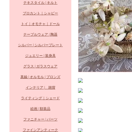
テキスタイル | キルト
ブロカント｜シャビー
トイ｜オモチャ｜ドール
テーブルウェア | 陶器
シルバー | シルバープレート
ジュエリー | 装身具
グラス | ガラスウェア
真鍮 | オルモル | ブロンズ
インテリア | 雑貨
ライティング｜シェード
絵画 | 額装品
ファニチャー | パーツ
ファインアンティーク