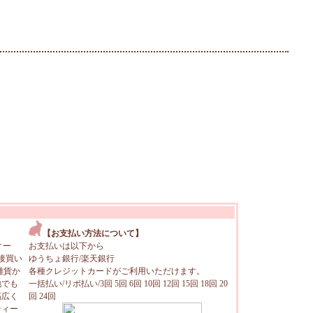
【お支払い方法について】
ィー
お支払いは以下から
接買い
ゆうちょ銀行/楽天銀行
雑貨か
各種クレジットカードがご利用いただけます。
地でも
一括払い/リボ払い/3回 5回 6回 10回 12回 15回 18回 20
幅広く
回 24回
ティー