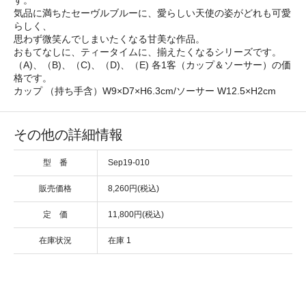
す。
気品に満ちたセーヴルブルーに、愛らしい天使の姿がどれも可愛
らしく、
思わず微笑んでしまいたくなる甘美な作品。
おもてなしに、ティータイムに、揃えたくなるシリーズです。
（A)、（B)、（C)、（D)、（E) 各1客（カップ＆ソーサー）の価
格です。
カップ （持ち手含）W9×D7×H6.3cm/ソーサー W12.5×H2cm
その他の詳細情報
型 番
Sep19-010
販売価格
8,260円(税込)
定 価
11,800円(税込)
在庫状況
在庫 1