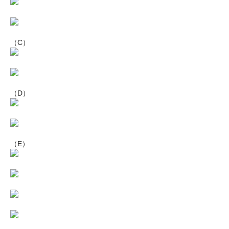
（C）
（D）
（E）