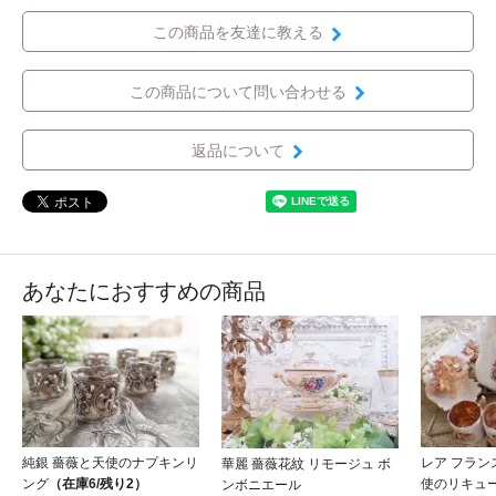
この商品を友達に教える
この商品について問い合わせる
返品について
あなたにおすすめの商品
純銀 薔薇と天使のナプキンリ
レア フラン
華麗 薔薇花紋 リモージュ ボ
ング
（在庫6/残り2）
使のリキュ
ンボニエール