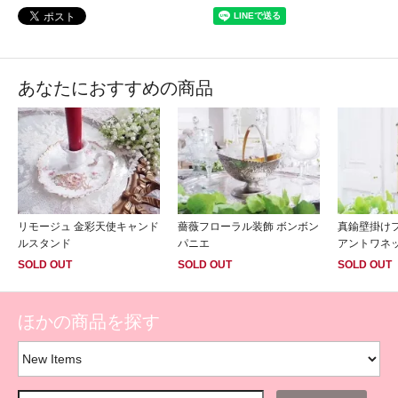
あなたにおすすめの商品
リモージュ 金彩天使キャンド
薔薇フローラル装飾 ボンボン
真鍮壁掛け
ルスタンド
パニエ
アントワネ
SOLD OUT
SOLD OUT
SOLD OUT
ほかの商品を探す