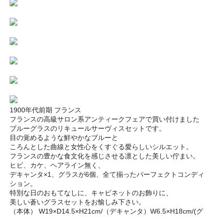
1900年代前期 フランス
フランスの高級サロン系アンティークフェアで買い付けました
ブルーグラスのリキュールサーヴィスセットです。
目の覚めるような鮮やかなブルーと
ころんとした曲線と女性心をくすぐる愛らしいシルエット。
フランスの豊かな食文化を感じさせる凛とした美しい佇まい。
ヒビ、カケ、ヘアライン無く、
デキャンタ×1、グラスが6個、全て揃ったパーフェクトコンディ
ション。
特別な日のおもてなしに、キャビネットのお飾りに、
美しい蒼いグラスセットをお愉しみ下さい。
（本体） W19×D14.5×H21cm/（デキャンタ）W6.5×H18cm/(グ