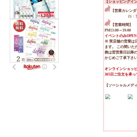
【ショッピングイ
【営業カレンダ
白：
【営業時間】
PM13:00～19:00
イベントのみOPEN
※ 実店舗の営業は
ます。 この間いた
務は翌営業日以降
かじめご了承下さ
オンラインショッピ
365日ご注文を承
【ソーシャルメデ