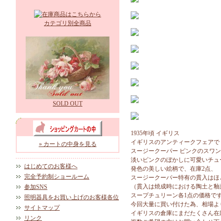
カテゴリ別全商品
SOLD OUT
1935年頃 イギリス
イギリスのアンティークフェアで
» カートの中身を見る
スージークーパー ピンクのスワ
淡いピンクのぼかしに可愛いチュ
はじめてのお客様へ
発色の美しい絵柄で、在庫2点、
完全予約制ショールーム
スージークーパー特有の貫入はほ
（貫入は焼成時における陶土と釉
参加SNS
スープチュリーン各1点の価格で
照明器具をお買い上げのお客様各位
今回大量に買い付けた為、相場よ
サイトマップ
イギリスの倉庫にまだたくさん在
リンク