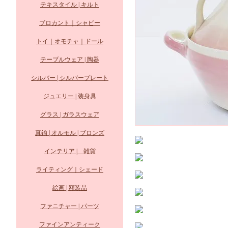
テキスタイル | キルト
ブロカント｜シャビー
トイ｜オモチャ｜ドール
テーブルウェア | 陶器
シルバー | シルバープレート
ジュエリー | 装身具
グラス | ガラスウェア
真鍮 | オルモル | ブロンズ
インテリア | 雑貨
ライティング｜シェード
絵画 | 額装品
ファニチャー | パーツ
ファインアンティーク