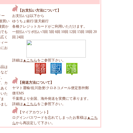
【お支払い方法について】
ィー
お支払いは以下から
接買い
ゆうちょ銀行/楽天銀行
雑貨か
各種クレジットカードがご利用いただけます。
地でも
一括払い/リボ払い/3回 5回 6回 10回 12回 15回 18回 20
幅広く
回 24回
ティー
軽にお
詳細は
▲こちら
をご参照下さい。
商品は
トなど
す。
【発送方法について】
ビ、カ
ヤマト運輸/佐川急便/クロネコメール便定形外郵
はあく
便/EMS
をいた
千葉県より全国、海外発送を実費にて承ります。
げま
詳細は
▲こちら
をご参照下さい。
いまし
【マイアカウント】
ログインパスワードを忘れてしまったお客様は
▲こち
ら
から再設定して下さい。