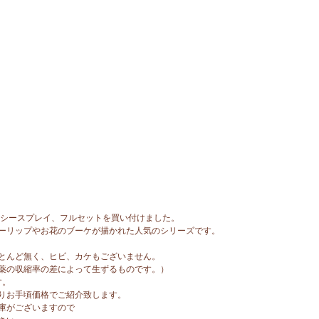
ンシースプレイ、フルセットを買い付けました。
ーリップやお花のブーケが描かれた人気のシリーズです。
とんど無く、ヒビ、カケもございません。
薬の収縮率の差によって生ずるものです。）
す。
りお手頃価格でご紹介致します。
庫がございますので