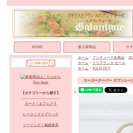
HOME
新入荷商品
カテ
ホーム
>
アンティーク全商品
>
2
ホーム
>
クリアランス セール
ホーム
>
SOLD OUT
スージークーパー スワンシー
New Items
【カテゴリーから探す】
--------------------------------
カード｜エフェメラ
レース｜ファブリック
ソーイング｜裁縫道具