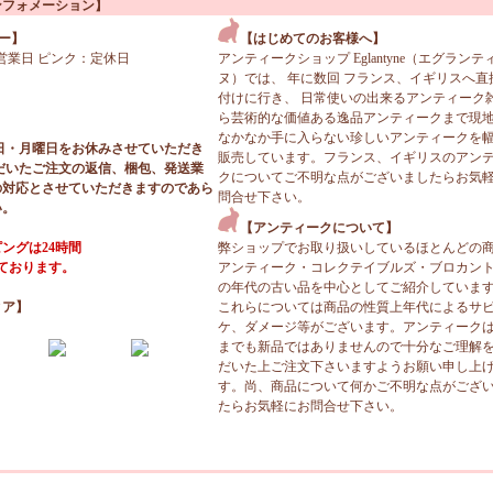
ンフォメーション】
ー】
【はじめてのお客様へ】
営業日 ピンク：定休日
アンティークショップ Eglantyne（エグランテ
ヌ）では、 年に数回 フランス、イギリスへ直
付けに行き、 日常使いの出来るアンティーク
ら芸術的な価値ある逸品アンティークまで現
なかなか手に入らない珍しいアンティークを
日・月曜日をお休みさせていただき
販売しています。フランス、イギリスのアン
だいたご注文の返信、梱包、発送業
クについてご不明な点がございましたらお気
の対応とさせていただきますのであら
問合せ下さい。
い。
【アンティークについて】
ングは24時間
弊ショップでお取り扱いしているほとんどの
っております。
アンティーク・コレクテイブルズ・ブロカン
の年代の古い品を中心としてご紹介していま
ィア】
これらについては商品の性質上年代によるサ
ケ、ダメージ等がございます。アンティーク
までも新品ではありませんので十分なご理解
だいた上ご注文下さいますようお願い申し上
す。尚、商品について何かご不明な点がござ
たらお気軽にお問合せ下さい。