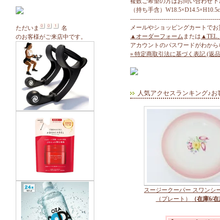
複数ご希望の方はお問い合わせ下
（持ち手含）W18.5×D14.5×H10.5
---------------------------------------------
メールやショッピングカートでお
ただいま
名
▲オーダーフォーム
または
▲TEL
のお客様がご来店中です。
アカウントのパスワードがわから
» 特定商取引法に基づく表記 (返品
人気アクセスランキング♪お
スージークーパー スワンシ
（プレート）
（在庫6/在