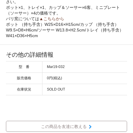
さい。
ポット×1、トレイ×1、カップ＆ソーサー×6客、ミニプレート
（ソーサー）×4の価格です。
パリ窯については
▲こちらから
ポット （持ち手含）W25×D16×H15cm/カップ （持ち手含）
W9.5×D8×H6cm/ソーサー W13.8×H2.5cm/トレイ（持ち手含）
W41×D36×H5cm
その他の詳細情報
型 番
Mar19-032
販売価格
0円(税込)
在庫状況
SOLD OUT
この商品を友達に教える