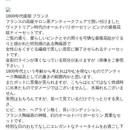
1800年代後期 フランス
フランスの高級サロン系アンティークフェアで買い付けました
ヴィクトリアン時代のオールドパリポーセリン ピンクの薔薇花
紋ティーセットです。
ご覧の通り、愛らしいピンクとその周りを可憐な薔薇花紋がぐる
りと描かれた特別感のある陶磁器で
女性心をくすぐる繊細で美しい意匠に魅了させられるティーセッ
トです。
金彩のラインが薄くなっている部分がありますが（画像をご参照
下さい。）
1800年代という年齢から考えればやむを得ないものでアンティ
ーク陶磁器としての趣きの範囲内かと思います。
またポットに窯傷が見られますが、こちらはヒビではなく焼成時
に出来たものでダメージではございませんし、水漏れもございま
せん。
実用はもちろんですが、並べて見ているだけでうっとりする美し
さ、
ヒビ、カケ、ヘアライン無く、良いコンディション。
フランス陶磁器の神髄、幻のオールドパリポーセリン 貴重なセ
ットです。
特別な日のおもてなしにエレガントなティータイムをお過ごし下