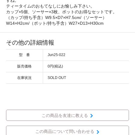
すね。
ティータイムのおもてなしにお愉しみ下さい。
カップ×5個、ソーサー×3枚、ポットのお得なセットです。
（カップ/持ち手含）W9.5×D7×H7.5cm/（ソーサー）
W14×H2cm/（ポット/持ち手含）W27×D13×H30cm
その他の詳細情報
型 番
Jun25-022
販売価格
0円(税込)
在庫状況
SOLD OUT
この商品を友達に教える
この商品について問い合わせる