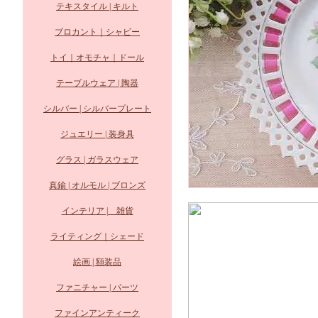
テキスタイル | キルト
ブロカント｜シャビー
トイ｜オモチャ｜ドール
テーブルウェア | 陶器
シルバー | シルバープレート
ジュエリー | 装身具
グラス | ガラスウェア
真鍮 | オルモル | ブロンズ
インテリア | 雑貨
ライティング｜シェード
絵画 | 額装品
ファニチャー | パーツ
ファインアンティーク