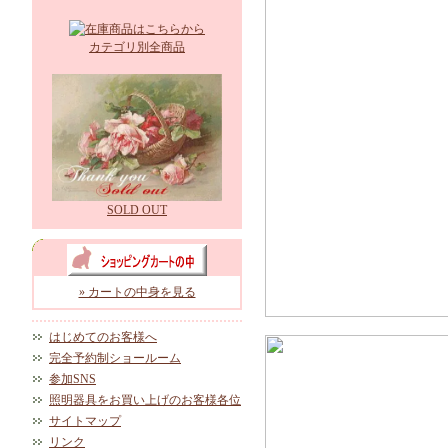
カテゴリ別全商品
SOLD OUT
» カートの中身を見る
はじめてのお客様へ
完全予約制ショールーム
参加SNS
照明器具をお買い上げのお客様各位
サイトマップ
リンク