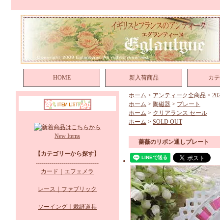
HOME
新入荷商品
カテ
ホーム
>
アンティーク全商品
>
2
ホーム
>
陶磁器
>
プレート
ホーム
>
クリアランス セール
ホーム
>
SOLD OUT
New Items
薔薇のリボン通しプレート
【カテゴリーから探す】
--------------------------------
カード｜エフェメラ
レース｜ファブリック
ソーイング｜裁縫道具