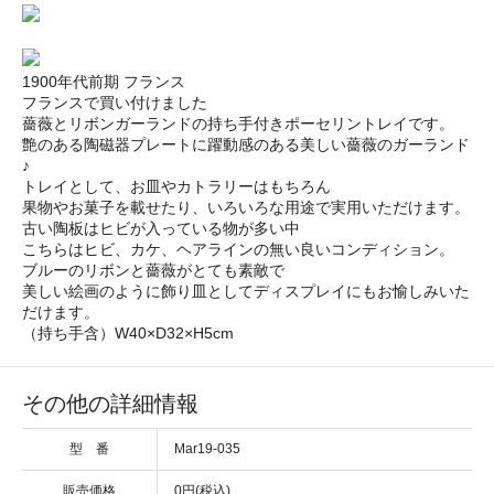
1900年代前期 フランス
フランスで買い付けました
薔薇とリボンガーランドの持ち手付きポーセリントレイです。
艶のある陶磁器プレートに躍動感のある美しい薔薇のガーランド
♪
トレイとして、お皿やカトラリーはもちろん
果物やお菓子を載せたり、いろいろな用途で実用いただけます。
古い陶板はヒビが入っている物が多い中
こちらはヒビ、カケ、ヘアラインの無い良いコンディション。
ブルーのリボンと薔薇がとても素敵で
美しい絵画のように飾り皿としてディスプレイにもお愉しみいた
だけます。
（持ち手含）W40×D32×H5cm
その他の詳細情報
型 番
Mar19-035
販売価格
0円(税込)