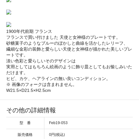
1900年代前期 フランス
フランスで買い付けました 天使と女神様のプレートです。
砂糖菓子のようなブルーのぼかしと曲線を活かしたレリーフ、
繊細な金彩の装飾と愛らしい天使と女神様が描かれた美しいプレ
ートです。
淡い色彩と愛らしいそのデザインは
実用としてはもちろん絵画のように飾り皿としてもお愉しみいた
だけます。
ヒビ、カケ、ヘアラインの無い良いコンディション。
※ 画像のフォークは含まれません。
W21.5×D21.5×H2.5cm
その他の詳細情報
型 番
Feb19-053
販売価格
0円(税込)