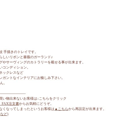
紋 手描きのトレイです。
らしいリボンと薔薇のガーランド♪
グやサーヴィングのカトラリーを載せる事が出来ます。
いコンディション。
ネックレスなど
レガントなインテリアにお愉しみ下さい。
せん。
-----------------------
買い物出来ないお客様は↓こちらをクリック
、FAX注文書
からお気軽にどうぞ。
なくなってしまったというお客様は
▲こちら
から再設定が出来ます。
など)