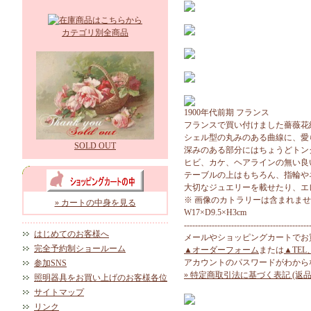
カテゴリ別全商品
1900年代前期 フランス
フランスで買い付けました薔薇花
シェル型の丸みのある曲線に、愛
SOLD OUT
深みのある部分にはちょうどトン
ヒビ、カケ、ヘアラインの無い良
テーブルの上はもちろん、指輪や
大切なジュエリーを載せたり、エ
※ 画像のカトラリーは含まれま
» カートの中身を見る
W17×D9.5×H3cm
---------------------------------------------
はじめてのお客様へ
メールやショッピングカートでお
完全予約制ショールーム
▲オーダーフォーム
または
▲TEL
アカウントのパスワードがわから
参加SNS
» 特定商取引法に基づく表記 (返品
照明器具をお買い上げのお客様各位
サイトマップ
リンク