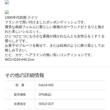
1900年代前期 ドイツ
フランスで買い付けましたボンボンディッシュです。
優美な曲線フォルムに愛らしい薔薇のガーランドがぐるりと施さ
れた美しいシルエット。
ひとつひとつにも小さな薔薇が描かれなんとも女性心をくすぐる
愛らしさです。
お菓子やフルーツを載せて、または絵画のように飾り皿としてお
愉しみ下さい。
ヒビ、カケ、ヘアラインの無い良いコンディションです。
W21×D16×H4.2cm
その他の詳細情報
型 番
Feb19-005
販売価格
0円(税込)
在庫状況
SOLD OUT