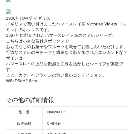
1900年代中期 イギリス
イギリスで買い付けましたハマースレイ窯 Victorian Violets （ス
ミレ）のボックスです。
1887年に創立されたハマースレイ人気のスミレシリーズ、
こちらは小さな蓋付きボックスで
おもてなしのお菓子やフルーツを載せてお愉しみいただけます。
可憐なスミレのモチーフと繊細な金彩が施されたエレガントなデ
ザインは
ハマースレイの上品な艶感と曲線を活かしたシェイプが素敵で
す。
ヒビ、カケ、ヘアラインの無い良いコンディション。
W6×D5×H2.8cm
その他の詳細情報
型 番
Nov20-005
販売価格
0円(税込)