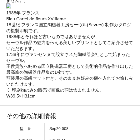
ません。）
1988年 フランス
Bleu Cartel de fleurs XVIIIeme
18世紀 フランス国立陶磁器工房セーヴル(Sevres) 制作カタログ
の複製印刷です。
1988年とそれほど古いものではありませんが、
セーヴル作品の魅力を伝える美しいプリントとしてご紹介させて
いただきます。
1738年にヴァンセンヌで設立された陶磁器会社として始まった
セーヴル。
王侯貴族へ納める国立陶磁器工房として芸術的作品を作り出した
最高峰の陶磁器作品集の1枚です。
額装用の高級マット付き。そのままお好みの額へ入れてお愉しみ
いただけます。
※ 印刷物のみの販売で画像の額は含まれません。
W39.5×H31cm
その他の詳細情報
型 番
Sep20-008