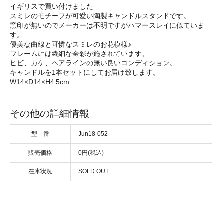
イギリスで買い付けました
スミレのモチーフが可愛い陶製キャンドルスタンドです。
窯印が無いのでメーカーは不明ですがハマースレイに似ていま
す。
優美な曲線と可憐なスミレのお花模様♪
フレームには繊細な金彩が施されています。
ヒビ、カケ、ヘアラインの無い良いコンディション。
キャンドルを1本セットにしてお届け致します。
W14×D14×H4.5cm
その他の詳細情報
型 番
Jun18-052
販売価格
0円(税込)
在庫状況
SOLD OUT