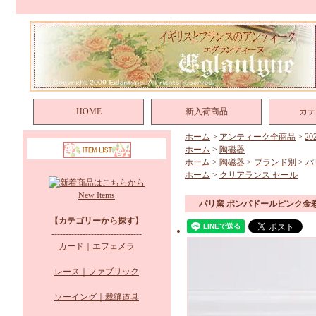
HOME
新入荷商品
カテ
ホーム
>
アンティーク全商品
>
2
ホーム
>
陶磁器
ホーム
>
陶磁器
>
ブランド別
>
パ
ホーム
>
クリアランス セール
New Items
パリ窯 ポンパドールピンク金
【カテゴリーから探す】
--------------------------------
カード｜エフェメラ
レース｜ファブリック
ソーイング｜裁縫道具