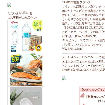
1900年代前期 フランス
フランスの高級サロン系アンティ
ポンパドールピンク金彩モノグラ
ただいま
名
愛らしい花リムに甘美なポンパド
のお客様がご来店中です。
うっとりするほど美しい発色と繊
通常、パリ窯は無刻印が常識とさ
『PORCELAINES ET CR
ヒビ、カケ、ヘアラインの無い良
在庫2点、各1点の価格です。
※ 同じシリーズでプレート（別
パリ窯については
▲こちらから
W22.5×H12.5cm
---------------------------------------------
メールやショッピングカートでお
▲オーダーフォーム
または
▲TEL
アカウントのパスワードがわから
» 特定商取引法に基づく表記 (返品
【ショッピングイ
【営業カレンダ
白：