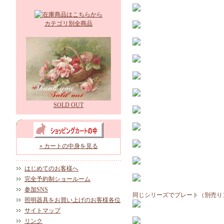
カテゴリ別全商品
SOLD OUT
» カートの中身を見る
はじめてのお客様へ
完全予約制ショールーム
参加SNS
同じシリーズでプレート（別売り
照明器具をお買い上げのお客様各位
サイトマップ
リンク