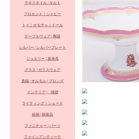
テキスタイル | キルト
ブロカント｜シャビー
トイ｜オモチャ｜ドール
テーブルウェア | 陶器
シルバー | シルバープレート
ジュエリー | 装身具
グラス | ガラスウェア
真鍮 | オルモル | ブロンズ
インテリア | 雑貨
ライティング｜シェード
絵画 | 額装品
ファニチャー | パーツ
ファインアンティーク