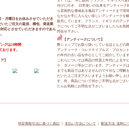
ヌ）では、 年に数回 フランス、イギリスへ直
付けに行き、 日常使いの出来るアンティーク
ら芸術的な価値ある逸品アンティークまで現
なかなか手に入らない珍しいアンティークを
日・月曜日をお休みさせていただき
販売しています。フランス、イギリスのアン
だいたご注文の返信、梱包、発送業
クについてご不明な点がございましたらお気
の対応とさせていただきますのであら
問合せ下さい。
い。
【アンティークについて】
ングは24時間
弊ショップでお取り扱いしているほとんどの
っております。
アンティーク・コレクテイブルズ・ブロカン
の年代の古い品を中心としてご紹介していま
ィア】
これらについては商品の性質上年代によるサ
ケ、ダメージ等がございます。アンティーク
までも新品ではありませんので十分なご理解
だいた上ご注文下さいますようお願い申し上
す。尚、商品について何かご不明な点がござ
たらお気軽にお問合せ下さい。
特定商取引法に基づく表記
｜
支払い方法について
｜
配送方法･送料に