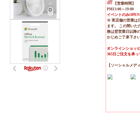
【営業時間】
PM13:00～19:00
イベントのみOPEN
※ 実店舗の営業は
ます。 この間いた
務は翌営業日以降
かじめご了承下さ
オンラインショッピ
365日ご注文を承
【ソーシャルメデ