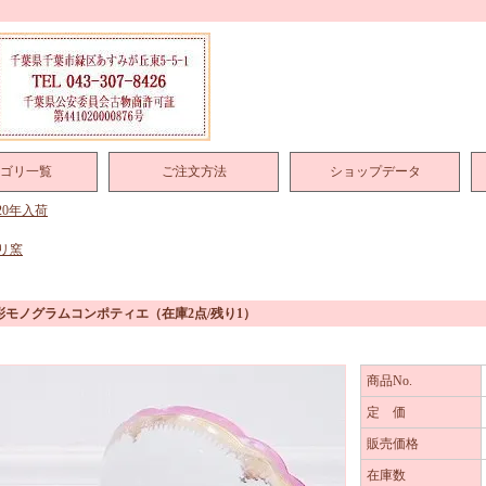
ゴリ一覧
ご注文方法
ショップデータ
020年入荷
リ窯
彩モノグラムコンポティエ
（在庫2点/残り1）
商品No.
定 価
販売価格
在庫数