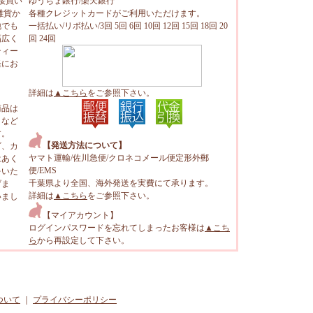
接買い
ゆうちょ銀行/楽天銀行
雑貨か
各種クレジットカードがご利用いただけます。
地でも
一括払い/リボ払い/3回 5回 6回 10回 12回 15回 18回 20
幅広く
回 24回
ティー
軽にお
詳細は
▲こちら
をご参照下さい。
商品は
トなど
す。
【発送方法について】
ビ、カ
ヤマト運輸/佐川急便/クロネコメール便定形外郵
はあく
便/EMS
をいた
千葉県より全国、海外発送を実費にて承ります。
げま
詳細は
▲こちら
をご参照下さい。
いまし
【マイアカウント】
ログインパスワードを忘れてしまったお客様は
▲こち
ら
から再設定して下さい。
ついて
｜
プライバシーポリシー