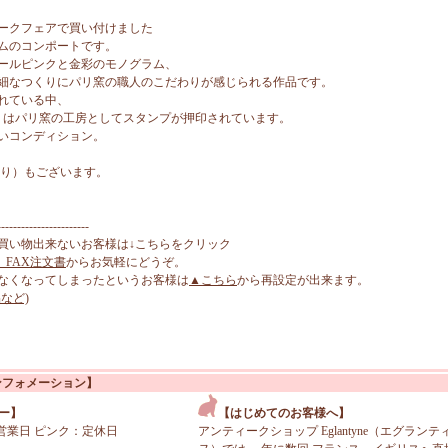
ークフェアで買い付けました
ムのコンポートです。
ールピンクと金彩のモノグラム、
細なつくりにパリ窯の職人のこだわりが感じられる作品です。
れている中、
ISTAUX』はパリ窯の工房としてスタンプが押印されています。
いコンディション。
売り）もございます。
-----------------------
買い物出来ないお客様は↓こちらをクリック
、FAX注文書
からお気軽にどうぞ。
なくなってしまったというお客様は
▲こちら
から再設定が出来ます。
など)
ンフォメーション】
ー】
【はじめてのお客様へ】
営業日 ピンク：定休日
アンティークショップ Eglantyne（エグランテ