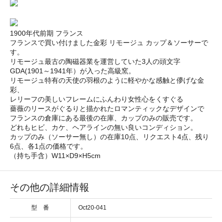
1900年代前期 フランス
フランスで買い付けました金彩 リモージュ カップ＆ソーサーで
す。
リモージュ最古の陶磁器業を運営していた3人の頭文字
GDA(1901～1941年）が入った高級窯。
リモージュ特有の天使の羽根のように軽やかな感触と儚げな金
彩、
レリーフの美しいフレームにふんわり女性心をくすぐる
薔薇のリースがぐるりと描かれたロマンティックなデザインで
フランスの倉庫にある最後の在庫、カップのみの販売です。
どれもヒビ、カケ、ヘアラインの無い良いコンディション。
カップのみ（ソーサー無し）の在庫10点、リクエスト4点、残り
6点、各1点の価格です。
（持ち手含）W11×D9×H5cm
その他の詳細情報
型 番
Oct20-041