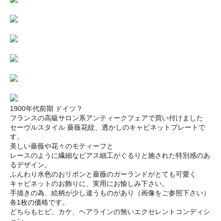
1900年代前期 ドイツ？
フランスの高級サロン系アンティークフェアで買い付けました
セーヴルスタイル 薔薇花紋、透かしのキャビネットプレートで
す。
美しい薔薇や花々のモティーフと
レースのように繊細なピアス細工がぐるりと施された特別感のあ
るデザイン。
ふんわり水色のおリボンと薔薇のガーランドがとても可愛く
キャビネットのお飾りに、実用にお愉しみ下さい。
手描きの為、絵柄が少し違うものがあり（画像をご参照下さい）
各1枚の価格です。
どちらもヒビ、カケ、ヘアラインの無いエクセレントコンディシ
ョン。