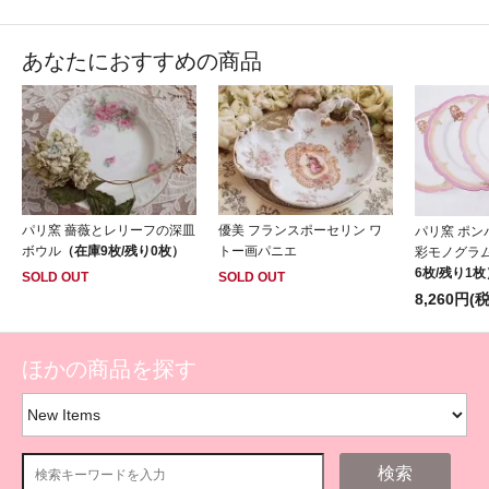
あなたにおすすめの商品
パリ窯 薔薇とレリーフの深皿
優美 フランスポーセリン ワ
パリ窯 ポ
ボウル
（在庫9枚/残り0枚）
トー画パニエ
彩モノグラ
6枚/残り1枚
SOLD OUT
SOLD OUT
8,260円(
ほかの商品を探す
検索