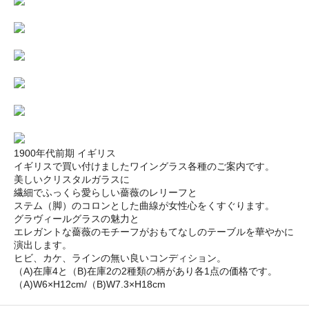
1900年代前期 イギリス
イギリスで買い付けましたワイングラス各種のご案内です。
美しいクリスタルガラスに
繊細でふっくら愛らしい薔薇のレリーフと
ステム（脚）のコロンとした曲線が女性心をくすぐります。
グラヴィールグラスの魅力と
エレガントな薔薇のモチーフがおもてなしのテーブルを華やかに
演出します。
ヒビ、カケ、ラインの無い良いコンディション。
（A)在庫4と（B)在庫2の2種類の柄があり各1点の価格です。
（A)W6×H12cm/（B)W7.3×H18cm