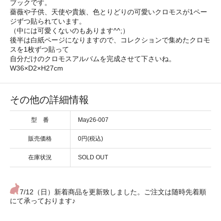
ブックです。
薔薇や子供、天使や貴族、色とりどりの可愛いクロモスが1ペー
ジずつ貼られています。
（中には可愛くないのもあります^^;）
後半は白紙ページになりますので、コレクションで集めたクロモ
スを1枚ずつ貼って
自分だけのクロモスアルバムを完成させて下さいね。
W36×D2×H27cm
その他の詳細情報
型 番
May26-007
販売価格
0円(税込)
在庫状況
SOLD OUT
7/12（日）新着商品を更新致しました。ご注文は随時先着順
にて承っております♪