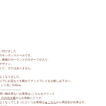
い付けました
のキッチンスケールです。
い薔薇のガーランドのモチーフが入り、
デザイン。
ヒビ、カケはありません。
、
なくなりました。
リアにお花などを載せてディスプレイをお愉しみ下さい。
（トレイ含）W46cm
-----------------------
買い物出来ないお客様は↓こちらをクリック
、FAX注文書
からお気軽にどうぞ。
なくなってしまったというお客様は
▲こちら
から再設定が出来ます。