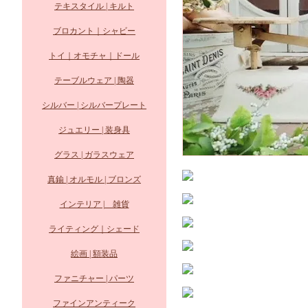
テキスタイル | キルト
ブロカント｜シャビー
トイ｜オモチャ｜ドール
テーブルウェア | 陶器
シルバー | シルバープレート
ジュエリー | 装身具
グラス | ガラスウェア
真鍮 | オルモル | ブロンズ
インテリア | 雑貨
ライティング｜シェード
絵画 | 額装品
ファニチャー | パーツ
ファインアンティーク