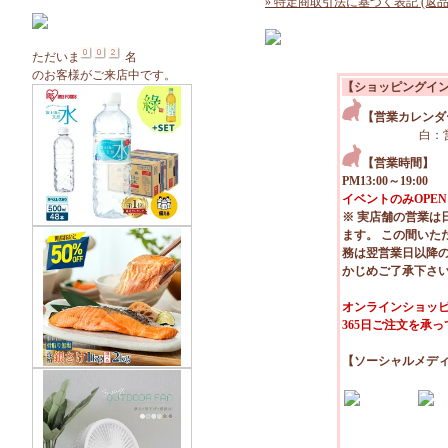
» 特定商取引法に基づく表記 (返品
ただいま
名
のお客様がご来店中です。
【ショッピングイ
【営業カレンダ
白：
【営業時間】
PM13:00～19:00
イベントのみOPEN
※ 実店舗の営業は
ます。 この間いた
務は翌営業日以降
かじめご了承下さ
オンラインショッピ
365日ご注文を承
【ソーシャルメデ