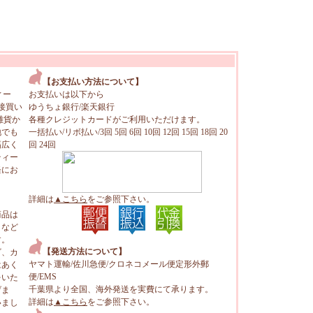
【お支払い方法について】
ィー
お支払いは以下から
接買い
ゆうちょ銀行/楽天銀行
雑貨か
各種クレジットカードがご利用いただけます。
地でも
一括払い/リボ払い/3回 5回 6回 10回 12回 15回 18回 20
幅広く
回 24回
ティー
軽にお
詳細は
▲こちら
をご参照下さい。
商品は
トなど
す。
【発送方法について】
ビ、カ
ヤマト運輸/佐川急便/クロネコメール便定形外郵
はあく
便/EMS
をいた
千葉県より全国、海外発送を実費にて承ります。
げま
詳細は
▲こちら
をご参照下さい。
いまし