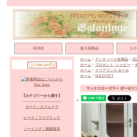
HOME
新入荷商品
カテ
ホーム
>
アンティーク全商品
>
2
ホーム
>
ブロカント | シャビー
>
ホーム
>
クリアランス セール
ホーム
>
SOLD OUT
New Items
マックスローズラー ポーセリ
【カテゴリーから探す】
--------------------------------
カード｜エフェメラ
レース｜ファブリック
ソーイング｜裁縫道具