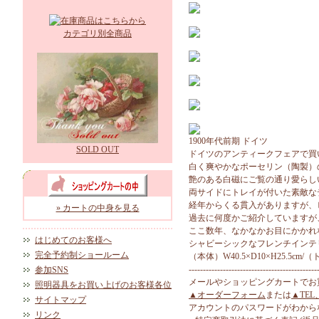
カテゴリ別全商品
1900年代前期 ドイツ
SOLD OUT
ドイツのアンティークフェアで買
白く爽やかなポーセリン（陶製）
艶のある白磁にご覧の通り愛らし
両サイドにトレイが付いた素敵な
経年からくる貫入がありますが、
» カートの中身を見る
過去に何度かご紹介していますが
ここ数年、なかなかお目にかかれ
はじめてのお客様へ
シャビーシックなフレンチインテ
完全予約制ショールーム
（本体）W40.5×D10×H25.5cm/
---------------------------------------------
参加SNS
メールやショッピングカートでお
照明器具をお買い上げのお客様各位
▲オーダーフォーム
または
▲TEL
サイトマップ
アカウントのパスワードがわから
リンク