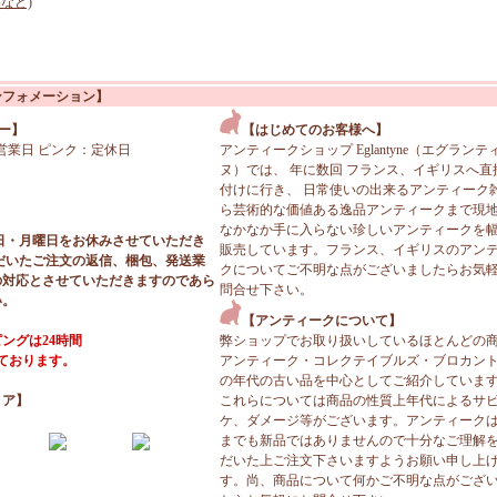
など)
ンフォメーション】
ー】
【はじめてのお客様へ】
営業日 ピンク：定休日
アンティークショップ Eglantyne（エグランテ
ヌ）では、 年に数回 フランス、イギリスへ直
付けに行き、 日常使いの出来るアンティーク
ら芸術的な価値ある逸品アンティークまで現
なかなか手に入らない珍しいアンティークを
日・月曜日をお休みさせていただき
販売しています。フランス、イギリスのアン
だいたご注文の返信、梱包、発送業
クについてご不明な点がございましたらお気
の対応とさせていただきますのであら
問合せ下さい。
い。
【アンティークについて】
ングは24時間
弊ショップでお取り扱いしているほとんどの
っております。
アンティーク・コレクテイブルズ・ブロカン
の年代の古い品を中心としてご紹介していま
ィア】
これらについては商品の性質上年代によるサ
ケ、ダメージ等がございます。アンティーク
までも新品ではありませんので十分なご理解
だいた上ご注文下さいますようお願い申し上
す。尚、商品について何かご不明な点がござ