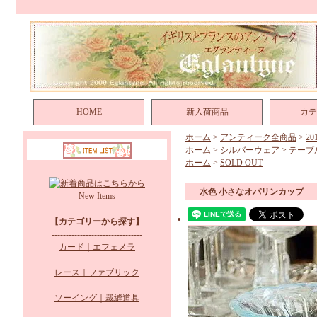
HOME
新入荷商品
カテ
ホーム
>
アンティーク全商品
>
2
ホーム
>
シルバーウェア
>
テーブ
ホーム
>
SOLD OUT
水色 小さなオパリンカップ
New Items
【カテゴリーから探す】
--------------------------------
カード｜エフェメラ
レース｜ファブリック
ソーイング｜裁縫道具