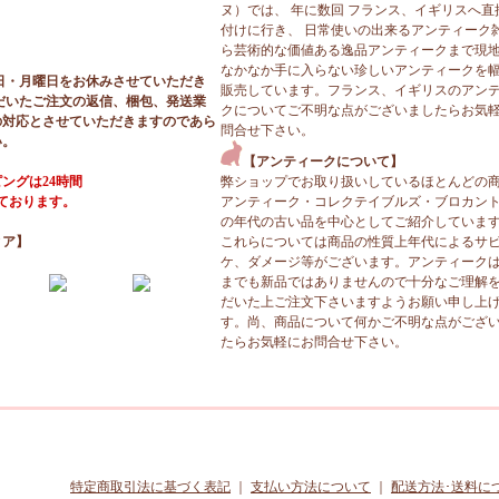
ヌ）では、 年に数回 フランス、イギリスへ直
付けに行き、 日常使いの出来るアンティーク
ら芸術的な価値ある逸品アンティークまで現
なかなか手に入らない珍しいアンティークを
日・月曜日をお休みさせていただき
販売しています。フランス、イギリスのアン
だいたご注文の返信、梱包、発送業
クについてご不明な点がございましたらお気
の対応とさせていただきますのであら
問合せ下さい。
い。
【アンティークについて】
ングは24時間
弊ショップでお取り扱いしているほとんどの
っております。
アンティーク・コレクテイブルズ・ブロカン
の年代の古い品を中心としてご紹介していま
ィア】
これらについては商品の性質上年代によるサ
ケ、ダメージ等がございます。アンティーク
までも新品ではありませんので十分なご理解
だいた上ご注文下さいますようお願い申し上
す。尚、商品について何かご不明な点がござ
たらお気軽にお問合せ下さい。
特定商取引法に基づく表記
｜
支払い方法について
｜
配送方法･送料に