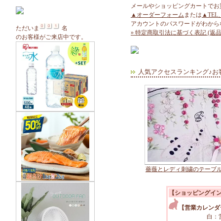
メールやショッピングカートでお
▲オーダーフォーム
または
▲TEL
アカウントのパスワードがわから
ただいま
名
» 特定商取引法に基づく表記 (返品
のお客様がご来店中です。
人気アクセスランキング♪お
薔薇とレディ刺繍のテーブ
【ショッピングイ
【営業カレンダ
白：