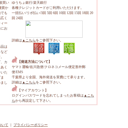
接買い
ゆうちょ銀行/楽天銀行
雑貨か
各種クレジットカードがご利用いただけます。
地でも
一括払い/リボ払い/3回 5回 6回 10回 12回 15回 18回 20
幅広く
回 24回
ティー
軽にお
詳細は
▲こちら
をご参照下さい。
商品は
トなど
す。
【発送方法について】
ビ、カ
ヤマト運輸/佐川急便/クロネコメール便定形外郵
はあく
便/EMS
をいた
千葉県より全国、海外発送を実費にて承ります。
げま
詳細は
▲こちら
をご参照下さい。
いまし
【マイアカウント】
ログインパスワードを忘れてしまったお客様は
▲こち
ら
から再設定して下さい。
ついて
｜
プライバシーポリシー