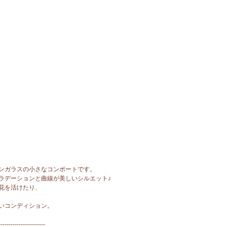
ンガラスの小さなコンポートです。
ラデーションと曲線が美しいシルエット♪
花を活けたり、
いコンディション。
-----------------------