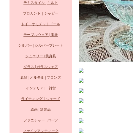
テキスタイル | キルト
ブロカント｜シャビー
トイ｜オモチャ｜ドール
テーブルウェア | 陶器
シルバー | シルバープレート
ジュエリー | 装身具
グラス | ガラスウェア
真鍮 | オルモル | ブロンズ
インテリア | 雑貨
ライティング｜シェード
絵画 | 額装品
ファニチャー | パーツ
ファインアンティーク