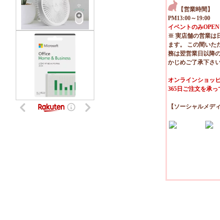
【営業時間】
PM13:00～19:00
イベントのみOPEN
※ 実店舗の営業は
ます。 この間いた
務は翌営業日以降
かじめご了承下さ
オンラインショッピ
365日ご注文を承
【ソーシャルメデ