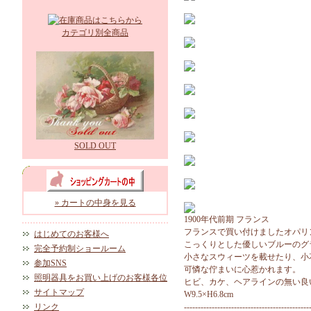
カテゴリ別全商品
SOLD OUT
» カートの中身を見る
1900年代前期 フランス
フランスで買い付けましたオパリ
はじめてのお客様へ
こっくりとした優しいブルーのグ
完全予約制ショールーム
小さなスウィーツを載せたり、小
参加SNS
可憐な佇まいに心惹かれます。
照明器具をお買い上げのお客様各位
ヒビ、カケ、ヘアラインの無い良
サイトマップ
W9.5×H6.8cm
リンク
---------------------------------------------