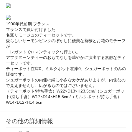
1900年代前期 フランス
フランスで買い付けました
名窯リモージュのティーセットです。
愛らしいサーモンピンクのぼかしに優美な薔薇とお花のモチーフ
が
エレガントでロマンティックな佇まい。
アフタヌーンティーのおもてなしを華やかに演出する素敵なティ
ーセットです。
ティーポット在庫0、ミルクポット在庫0、シュガーポットのみの
販売です。
シュガーポットの内側の縁に小さなカケがありますが、内側なの
で見えませんし、広がるものではございません。
（ティーポット/持ち手含）W22×D13×H23.5cm/（シュガーポッ
ト/持ち手含）W17×D14×H15.5cm/（ミルクポット/持ち手含）
W14×D12×H14.5cm
その他の詳細情報