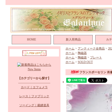
HOME
新入荷商品
カテ
ホーム
>
アンティーク全商品
>
2
ホーム
>
陶磁器
ホーム
>
陶磁器
>
プレート
ホーム
>
SOLD OUT
New Items
フランスポーセリン 肖
【カテゴリーから探す】
--------------------------------
カード｜エフェメラ
レース｜ファブリック
ソーイング｜裁縫道具