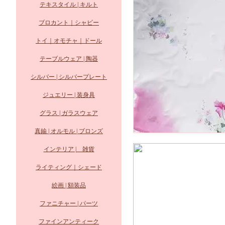
テキスタイル | キルト
ブロカント｜シャビー
トイ｜オモチャ｜ドール
テーブルウェア | 陶器
シルバー | シルバープレート
ジュエリー | 装身具
グラス | ガラスウェア
真鍮 | オルモル | ブロンズ
インテリア | 雑貨
ライティング｜シェード
絵画 | 額装品
ファニチャー | パーツ
ファインアンティーク