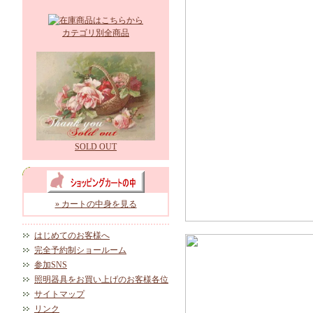
カテゴリ別全商品
SOLD OUT
» カートの中身を見る
はじめてのお客様へ
完全予約制ショールーム
参加SNS
照明器具をお買い上げのお客様各位
サイトマップ
リンク