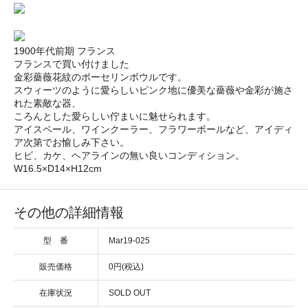
1900年代前期 フランス
フランスで買い付けました
金彩薔薇花紋のポーセリンボウルです。
スウィーツのように愛らしいピンク地に優美な薔薇や金彩が施さ
れた素敵な器、
ころんとした愛らしい佇まいに魅せられます。
アイスペール、ワインクーラー、フラワーボールなど、アイディ
ア次第でお愉しみ下さい。
ヒビ、カケ、ヘアラインの無い良いコンディション。
W16.5×D14×H12cm
その他の詳細情報
型 番
Mar19-025
販売価格
0円(税込)
在庫状況
SOLD OUT