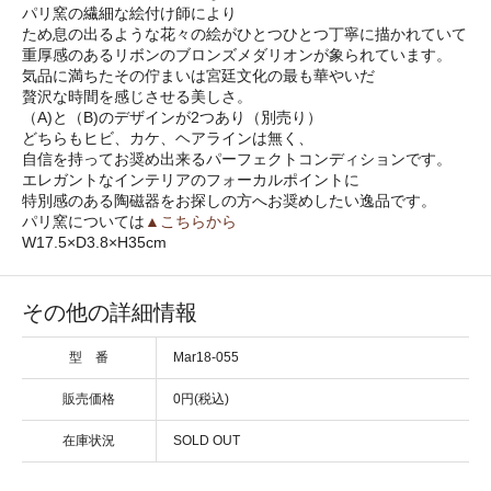
パリ窯の繊細な絵付け師により
ため息の出るような花々の絵がひとつひとつ丁寧に描かれていて
重厚感のあるリボンのブロンズメダリオンが象られています。
気品に満ちたその佇まいは宮廷文化の最も華やいだ
贅沢な時間を感じさせる美しさ。
（A)と（B)のデザインが2つあり（別売り）
どちらもヒビ、カケ、ヘアラインは無く、
自信を持ってお奨め出来るパーフェクトコンディションです。
エレガントなインテリアのフォーカルポイントに
特別感のある陶磁器をお探しの方へお奨めしたい逸品です。
パリ窯については
▲こちらから
W17.5×D3.8×H35cm
その他の詳細情報
型 番
Mar18-055
販売価格
0円(税込)
在庫状況
SOLD OUT