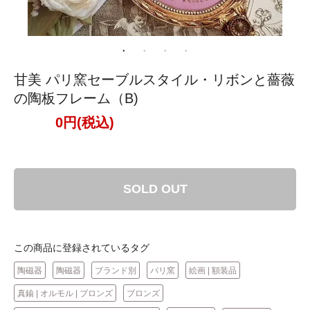
甘美 パリ窯セーブルスタイル・リボンと薔薇
の陶板フレーム（B)
0円(税込)
SOLD OUT
この商品に登録されているタグ
陶磁器
陶磁器
ブランド別
パリ窯
絵画 | 額装品
真鍮 | オルモル | ブロンズ
ブロンズ