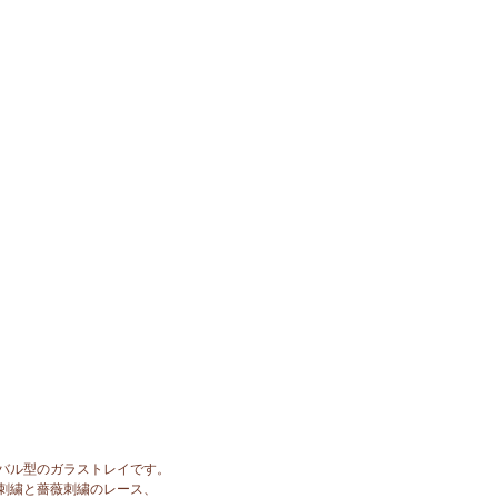
バル型のガラストレイです。
刺繍と薔薇刺繍のレース、