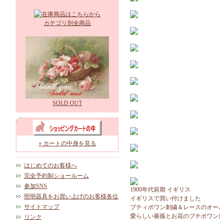
カテゴリ別全商品
SOLD OUT
» カートの中身を見る
はじめてのお客様へ
完全予約制ショールーム
参加SNS
1900年代前期 イギリス
照明器具をお買い上げのお客様各位
イギリスで買い付けました
サイトマップ
プティポワン刺繍＆レースのオー
愛らしい薔薇とお花のプチポワン
リンク