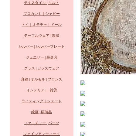
テキスタイル | キルト
ブロカント｜シャビー
トイ｜オモチャ｜ドール
テーブルウェア | 陶器
シルバー | シルバープレート
ジュエリー | 装身具
グラス | ガラスウェア
真鍮 | オルモル | ブロンズ
インテリア | 雑貨
ライティング｜シェード
絵画 | 額装品
ファニチャー | パーツ
ファインアンティーク