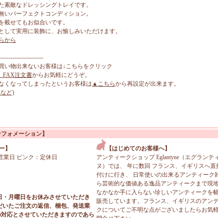
た素敵なドレッシングトレイです。
無いパーフェクトコンディション。
を載せてもお似合いです。
として実用に装飾に、お愉しみいただけます。
らから
-----------------------
買い物出来ないお客様は↓こちらをクリック
、FAX注文書
からお気軽にどうぞ。
なくなってしまったというお客様は
▲こちら
から再設定が出来ます。
など)
ンフォメーション】
ー】
【はじめてのお客様へ】
営業日 ピンク：定休日
アンティークショップ Eglantyne（エグランテ
ヌ）では、 年に数回 フランス、イギリスへ直
付けに行き、 日常使いの出来るアンティーク
ら芸術的な価値ある逸品アンティークまで現
なかなか手に入らない珍しいアンティークを
日・月曜日をお休みさせていただき
販売しています。フランス、イギリスのアン
だいたご注文の返信、梱包、発送業
クについてご不明な点がございましたらお気
の対応とさせていただきますのであら