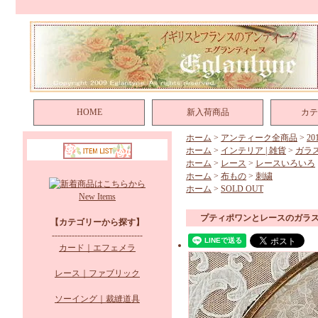
HOME
新入荷商品
カテ
ホーム
>
アンティーク全商品
>
2
ホーム
>
インテリア | 雑貨
>
ガラ
ホーム
>
レース
>
レースいろいろ
ホーム
>
布もの
>
刺繍
ホーム
>
SOLD OUT
New Items
プティポワンとレースのガラ
【カテゴリーから探す】
--------------------------------
カード｜エフェメラ
レース｜ファブリック
ソーイング｜裁縫道具