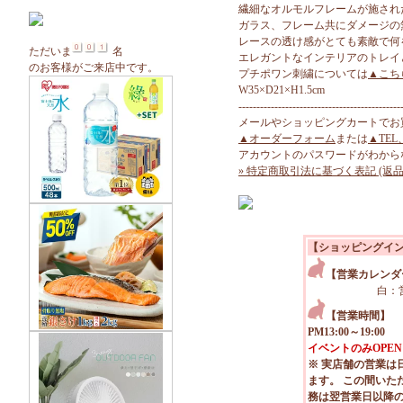
繊細なオルモルフレームが施され
ガラス、フレーム共にダメージの
レースの透け感がとても素敵で何
ただいま
名
エレガントなインテリアのトレイ
のお客様がご来店中です。
プチポワン刺繍については
▲こち
W35×D21×H1.5cm
---------------------------------------------
メールやショッピングカートでお
▲オーダーフォーム
または
▲TEL
アカウントのパスワードがわから
» 特定商取引法に基づく表記 (返品
【ショッピングイ
【営業カレンダ
白：
【営業時間】
PM13:00～19:00
イベントのみOPEN
※ 実店舗の営業は
ます。 この間いた
務は翌営業日以降