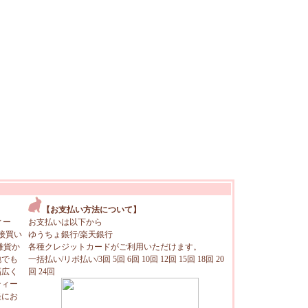
【お支払い方法について】
ィー
お支払いは以下から
接買い
ゆうちょ銀行/楽天銀行
雑貨か
各種クレジットカードがご利用いただけます。
地でも
一括払い/リボ払い/3回 5回 6回 10回 12回 15回 18回 20
幅広く
回 24回
ティー
軽にお