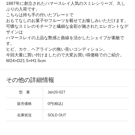
1887年に創立されたハマースレイ人気のスミレシリーズ、久し
ぶりの入荷です。
こちらは持ち手の付いたプレートで
おもてなしのお菓子やフルーツを載せてお愉しみいただけます。
可憐なスミレのモチーフと繊細な金彩が施されたエレガントなデ
ザインは
ハマースレイの上品な艶感と曲線を活かしたシェイプが素敵で
す。
ヒビ、カケ、ヘアラインの無い良いコンディション。
今回大量に買い付けましたので大変お買い得価格でのご紹介。
W24×D21.5×H1.5cm
その他の詳細情報
型 番
Jan20-027
販売価格
0円(税込)
在庫状況
SOLD OUT