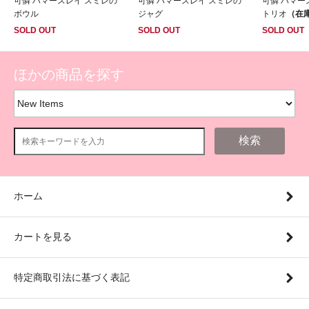
可憐 ハマースレイ スミレの
可憐 ハマースレイ スミレの
可憐 ハマー
ボウル
ジャグ
トリオ
（在庫
SOLD OUT
SOLD OUT
SOLD OUT
ほかの商品を探す
検索
ホーム
カートを見る
特定商取引法に基づく表記