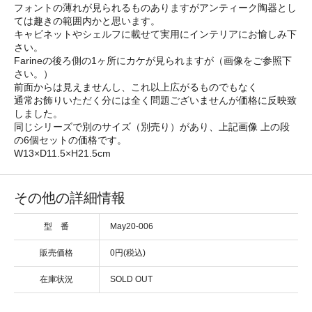
フォントの薄れが見られるものありますがアンティーク陶器とし
ては趣きの範囲内かと思います。
キャビネットやシェルフに載せて実用にインテリアにお愉しみ下
さい。
Farineの後ろ側の1ヶ所にカケが見られますが（画像をご参照下
さい。）
前面からは見えませんし、これ以上広がるものでもなく
通常お飾りいただく分には全く問題ございませんが価格に反映致
しました。
同じシリーズで別のサイズ（別売り）があり、上記画像 上の段
の6個セットの価格です。
W13×D11.5×H21.5cm
その他の詳細情報
型 番
May20-006
販売価格
0円(税込)
在庫状況
SOLD OUT